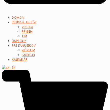
DOMOV
PETRA A JEJ TÍM
VIZITKA
PRÍBEH
TÍM
ÚSPECHY
PRE FANÚŠIKOV
MÚZEUM
FANKLUB
KALENDÁR