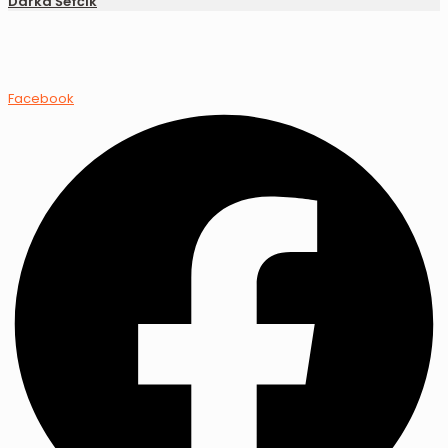
Darka Šefčík
Facebook