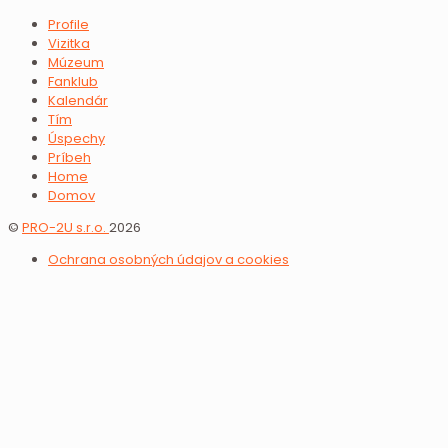
Profile
Vizitka
Múzeum
Fanklub
Kalendár
Tím
Úspechy
Príbeh
Home
Domov
©
PRO-2U s.r.o.
2026
Ochrana osobných údajov a cookies