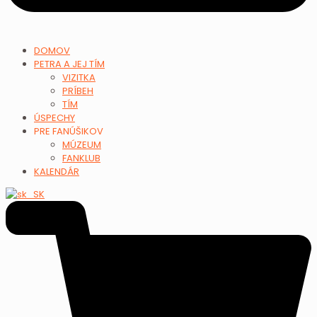
DOMOV
PETRA A JEJ TÍM
VIZITKA
PRÍBEH
TÍM
ÚSPECHY
PRE FANÚŠIKOV
MÚZEUM
FANKLUB
KALENDÁR