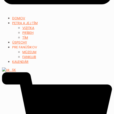
DOMOV
PETRA A JEJ TÍM
VIZITKA
PRÍBEH
TÍM
ÚSPECHY
PRE FANÚŠIKOV
MÚZEUM
FANKLUB
KALENDÁR