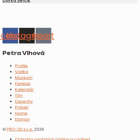
Darka Šefčík
acebook
Instagram
Heart
Petra Vlhová
Profile
Vizitka
Múzeum
Fanklub
Kalendár
Tím
Úspechy
Príbeh
Home
Domov
©
PRO-2U s.r.o.
2026
Ochrana osobných údajov a cookies