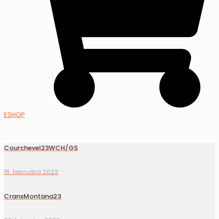
ESHOP
Courchevel23WCH/GS
16. februára 2023
CransMontana23