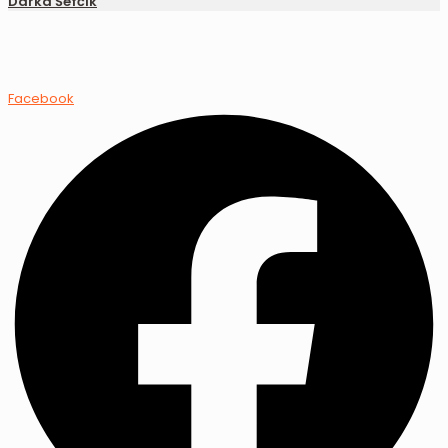
Darka Šefčík
Facebook