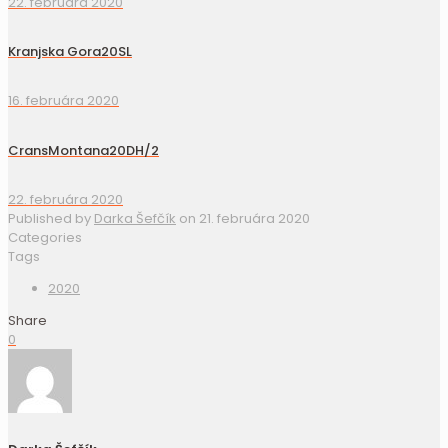
22. februára 2020
Kranjska Gora20SL
16. februára 2020
CransMontana20DH/2
22. februára 2020
Published by
Darka Šefčík
on
21. februára 2020
Categories
Tags
2020
Share
0