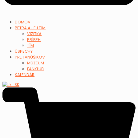
DOMOV
PETRA A JEJ TÍM
VIZITKA
PRÍBEH
TÍM
ÚSPECHY
PRE FANÚŠIKOV
MÚZEUM
FANKLUB
KALENDÁR