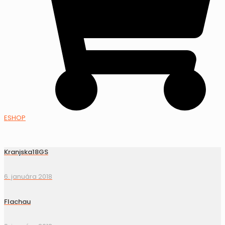
ESHOP
Kranjska18GS
6. januára 2018
Flachau