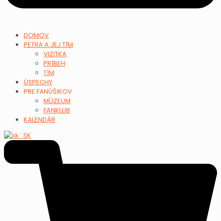
DOMOV
PETRA A JEJ TÍM
VIZITKA
PRÍBEH
TÍM
ÚSPECHY
PRE FANÚŠIKOV
MÚZEUM
FANKLUB
KALENDÁR