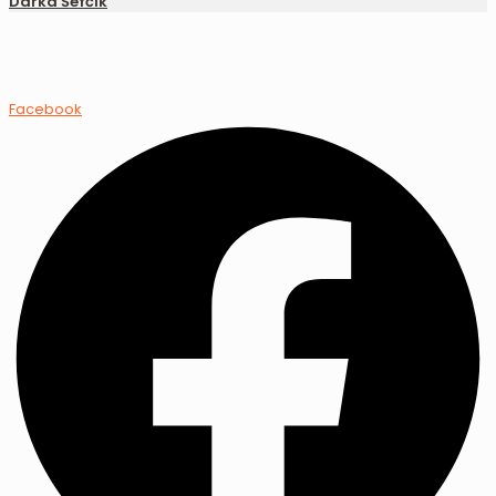
Darka Šefčík
Facebook