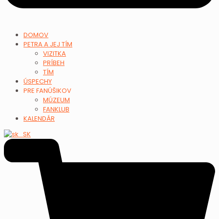
DOMOV
PETRA A JEJ TÍM
VIZITKA
PRÍBEH
TÍM
ÚSPECHY
PRE FANÚŠIKOV
MÚZEUM
FANKLUB
KALENDÁR