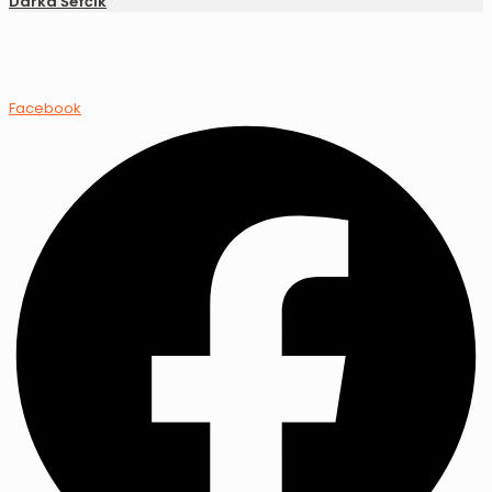
Darka Šefčík
Facebook