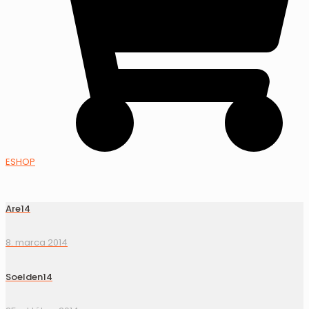
ESHOP
Are14
8. marca 2014
Soelden14