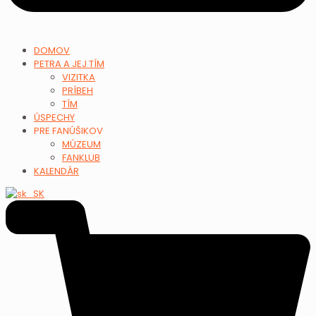
DOMOV
PETRA A JEJ TÍM
VIZITKA
PRÍBEH
TÍM
ÚSPECHY
PRE FANÚŠIKOV
MÚZEUM
FANKLUB
KALENDÁR