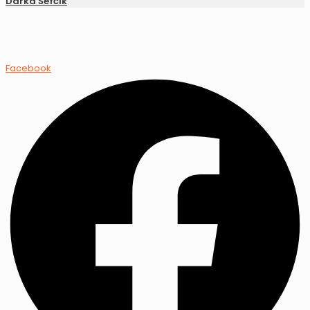
Darka Šefčík
Facebook