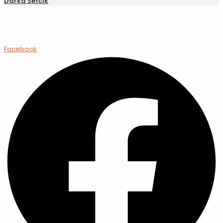
Darka Šefčík
Facebook