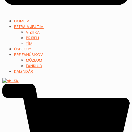
DOMOV
PETRA A JEJ TÍM
VIZITKA
PRÍBEH
TÍM
ÚSPECHY
PRE FANÚŠIKOV
MÚZEUM
FANKLUB
KALENDÁR