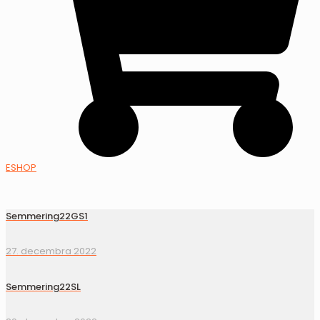
ESHOP
Semmering22GS1
27. decembra 2022
Semmering22SL